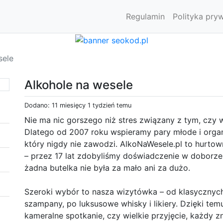
Regulamin
Polityka pry
sele
Alkohole na wesele
Dodano: 11 miesięcy 1 tydzień temu
Nie ma nic gorszego niż stres związany z tym, czy 
Dlatego od 2007 roku wspieramy pary młode i organ
który nigdy nie zawodzi. AlkoNaWesele.pl to hurtown
– przez 17 lat zdobyliśmy doświadczenie w doborze 
żadna butelka nie była za mało ani za dużo.
Szeroki wybór to nasza wizytówka – od klasycznych
szampany, po luksusowe whisky i likiery. Dzięki tem
kameralne spotkanie, czy wielkie przyjęcie, każdy z