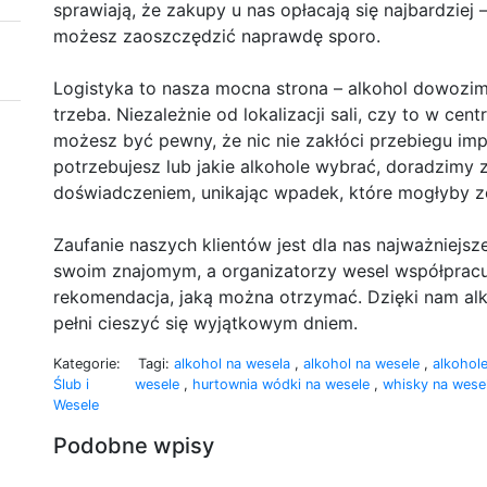
sprawiają, że zakupy u nas opłacają się najbardzie
możesz zaoszczędzić naprawdę sporo.
Logistyka to nasza mocna strona – alkohol dowozimy
trzeba. Niezależnie od lokalizacji sali, czy to w ce
możesz być pewny, że nic nie zakłóci przebiegu impre
potrzebujesz lub jakie alkohole wybrać, doradzimy 
doświadczeniem, unikając wpadek, które mogłyby z
Zaufanie naszych klientów jest dla nas najważniejs
swoim znajomym, a organizatorzy wesel współpracuj
rekomendacja, jaką można otrzymać. Dzięki nam alk
pełni cieszyć się wyjątkowym dniem.
Kategorie:
Tagi:
alkohol na wesela
,
alkohol na wesele
,
alkohol
Ślub i
wesele
,
hurtownia wódki na wesele
,
whisky na wese
Wesele
Podobne wpisy