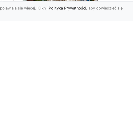
pojawiała się więcej. Kliknij
Polityka Prywatności
, aby dowiedzieć się
ów
Wśród kwiatowego
piękna…
Motywy florystyczne są
znane i lubiana od wielu
wieków. Nie dziwi nas to
o
kompletnie, wnoszą
a
bowie...
ok
r