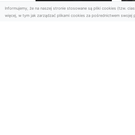
Informujemy, że na naszej stronie stosowane są pliki cookies (tzw. ciast
więcej, w tym jak zarządzać plikami cookies za pośrednictwem swojej p
Usługi dronem Dębica
FH
– nowoczesne
Be
rozwiązania dla
Po
Twoich projektów
Dr
Usługi dronem Dębica
Na
oferują niezwykłe
Po
możliwości w fotografii i
Dl
filmowaniu z lotu ptaka,
z 
które po...
kie
w s
wwwKatalog.pl - katalog stron w