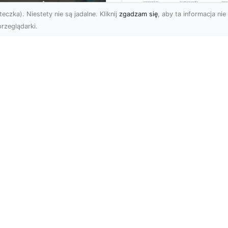
eczka). Niestety nie są jadalne. Kliknij
zgadzam się
, aby ta informacja nie 
rzeglądarki.
Rozbiórka Budynk
z MA-TRANS –
U XMar –
Bezpieczeństwo i
zpieczny Transport
Efektywność w
jazdów i Pomoc
Każdym Projekcie
ogowa na
jwyższym
Profesjonalne Usługi
ziomie
Rozbiórkowe – Dlaczeg
Są Tak Ważne? Rozbiórk
aczego Warto Skorzystać
budynku to pierwszy kr
Usług FHU XMar? Każdy
w pr...
rowca może znaleźć się
ytuacji, w której ...
ww
Subskrybuj newslette