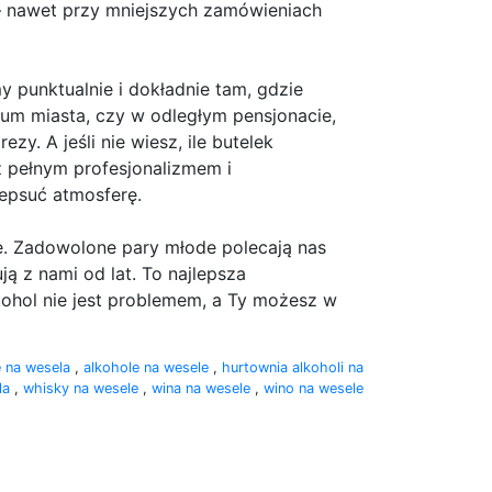
j – nawet przy mniejszych zamówieniach
 punktualnie i dokładnie tam, gdzie
ntrum miasta, czy w odległym pensjonacie,
zy. A jeśli nie wiesz, ile butelek
z pełnym profesjonalizmem i
epsuć atmosferę.
ze. Zadowolone pary młode polecają nas
ą z nami od lat. To najlepsza
ohol nie jest problemem, a Ty możesz w
e na wesela
,
alkohole na wesele
,
hurtownia alkoholi na
la
,
whisky na wesele
,
wina na wesele
,
wino na wesele