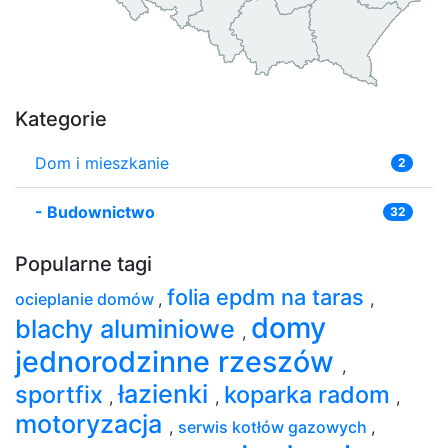
Kategorie
Dom i mieszkanie
2
-
Budownictwo
32
Popularne tagi
folia epdm na taras
ocieplanie domów
,
,
domy
blachy aluminiowe
,
jednorodzinne rzeszów
,
łazienki
sportfix
koparka radom
,
,
,
motoryzacja
,
serwis kotłów gazowych
,