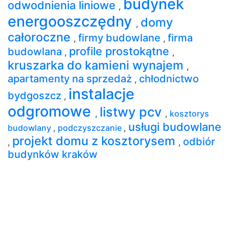
budynek
odwodnienia liniowe
,
energooszczędny
domy
,
całoroczne
firmy budowlane
firma
,
,
profile prostokątne
budowlana
,
,
kruszarka do kamieni wynajem
,
apartamenty na sprzedaż
chłodnictwo
,
instalacje
bydgoszcz
,
odgromowe
listwy pcv
,
,
kosztorys
usługi budowlane
budowlany
,
podczyszczanie
,
projekt domu z kosztorysem
odbiór
,
,
budynków kraków