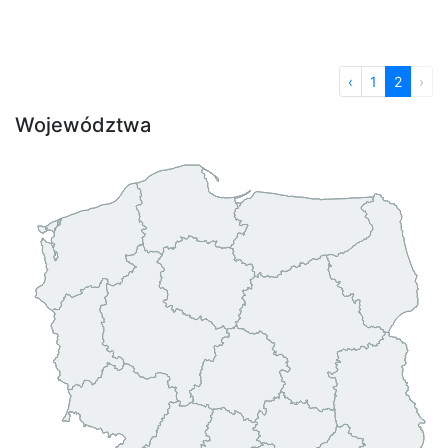
‹
1
2
›
Województwa